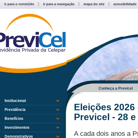
ir para o conteúdo
ir para a navegação
mapa do site
acessibilidade
Conheça a Previcel
Institucional
Eleições 2026 
Previdência
Previcel - 28 e
Benefícios
Investimentos
A cada dois anos a Pr
Demonstrativos