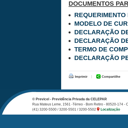
DOCUMENTOS PAR
REQUERIMENTO 
MODELO DE CUR
DECLARAÇÃO DE
DECLARAÇÃO DE
TERMO DE COMP
DECLARAÇÃO PE
Imprimir
Compartilhe
©
Previcel - Previdência Privada da CELEPAR
Rua Mateus Leme, 1561 -Térreo - Bom Retiro
-
80520-174
-
C
(41) 3200-5500 / 3200-5501 / 3200-5502
Localização