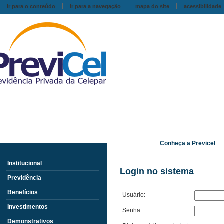
ir para o conteúdo
ir para a navegação
mapa do site
acessibilidade
Conheça a Previcel
Institucional
Login no sistema
Previdência
Benefícios
Usuário:
Investimentos
Senha:
Demonstrativos