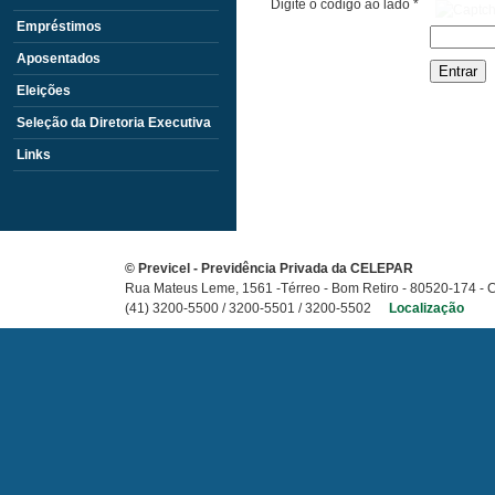
Digite o código ao lado *
Empréstimos
Aposentados
Eleições
Seleção da Diretoria Executiva
Links
©
Previcel - Previdência Privada da CELEPAR
Rua Mateus Leme, 1561 -Térreo - Bom Retiro
-
80520-174
-
C
(41) 3200-5500 / 3200-5501 / 3200-5502
Localização